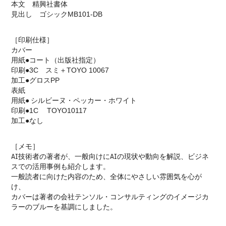
本文 精興社書体
見出し ゴシックMB101-DB
［
］
印刷仕様
カバー
用紙●コート（出版社指定）
印刷●3C スミ＋TOYO 10067
加工●グロスPP
表紙
用紙●
シルビーヌ・ペッカー・ホワイト
印刷●1C
TOYO10117
加工●なし
［メモ］
AI技術者の著者が、一般向けにAIの現状や動向を解説、ビジネ
スでの活用事例も紹介します。
一般読者に向けた内容のため、全体にやさしい雰囲気を心が
け、
カバーは著者の会社テンソル・コンサルティングのイメージカ
ラーのブルーを基調にしました。