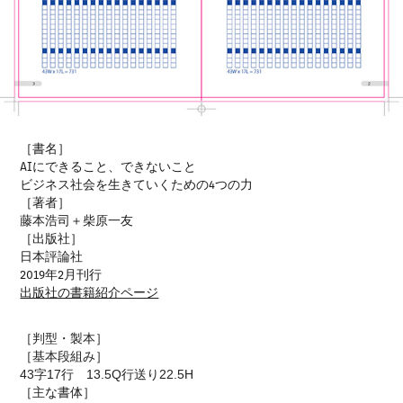
［書名］
AIにできること、できないこと
ビジネス社会を生きていくための4つの力
［著者］
藤本浩司＋柴原一友
［出版社］
日本評論社
2019年2月刊行
出版社の書籍紹介ページ
［
］
判型・製本
［
］
基本段組み
43字17行 13.5Q行送り22.5H
［
主な書体
］